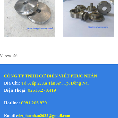
Views: 46
CÔNG TY TNHH CƠ ĐIỆN VIỆT PHÚC NHÂN
Địa Chỉ:
Tổ 6, ấp 2, Xã Tân An, Tp. Đồng Nai
Điện Thoại:
02516.270.419
Hotline:
0981.206.839
Email:
vietphucnhan2022@gmail.com