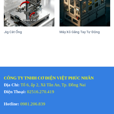
Jig Cắt Ống
Máy Xỏ Găng Tay Tự Động
CÔNG TY TNHH CƠ ĐIỆN VIỆT PHÚC NHÂN
Địa Chỉ:
Tổ 6, ấp 2, Xã Tân An, Tp. Đồng Nai
Điện Thoại:
02516.270.419
Hotline:
0981.206.839